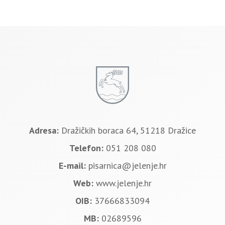
Adresa:
Dražičkih boraca 64, 51218 Dražice
Telefon:
051 208 080
E-mail:
pisarnica@jelenje.hr
Web:
www.jelenje.hr
OIB:
37666833094
MB:
02689596