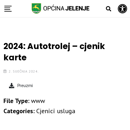
Open toolbar
Skip
to
content
2024: Autotrolej – cjenik
karte
2. SIJEČNJA 2024.
Preuzmi
File Type:
www
Categories:
Cjenici usluga