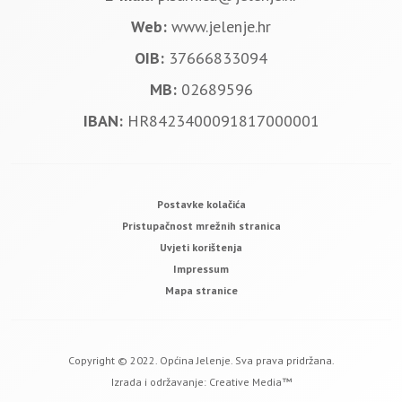
Web:
www.jelenje.hr
OIB:
37666833094
MB:
02689596
IBAN:
HR8423400091817000001
Postavke kolačića
Pristupačnost mrežnih stranica
Uvjeti korištenja
Impressum
Mapa stranice
Copyright © 2022. Općina Jelenje. Sva prava pridržana.
Izrada i održavanje:
Creative Media™