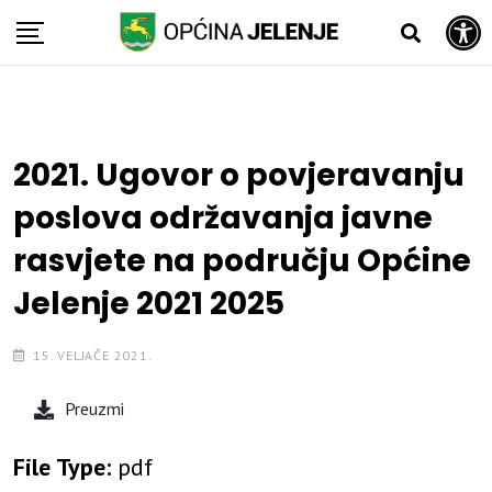
Open toolbar
Skip
to
content
2021. Ugovor o povjeravanju
poslova održavanja javne
rasvjete na području Općine
Jelenje 2021 2025
15. VELJAČE 2021.
Preuzmi
File Type:
pdf