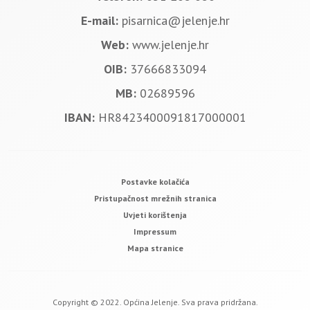
E-mail:
pisarnica@jelenje.hr
Web:
www.jelenje.hr
OIB:
37666833094
MB:
02689596
IBAN:
HR8423400091817000001
Postavke kolačića
Pristupačnost mrežnih stranica
Uvjeti korištenja
Impressum
Mapa stranice
Copyright © 2022. Općina Jelenje. Sva prava pridržana.