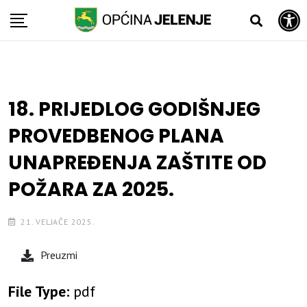
Open toolbar
Skip
to
content
18. PRIJEDLOG GODIŠNJEG
PROVEDBENOG PLANA
UNAPREĐENJA ZAŠTITE OD
POŽARA ZA 2025.
21. VELJAČE 2025.
Preuzmi
File Type:
pdf