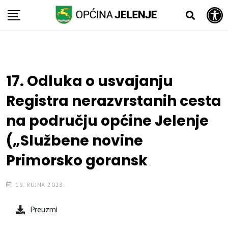
Open toolbar
Skip
to
content
17. Odluka o usvajanju
Registra nerazvrstanih cesta
na području općine Jelenje
(„Službene novine
Primorsko goransk
19. RUJNA 2023.
Preuzmi