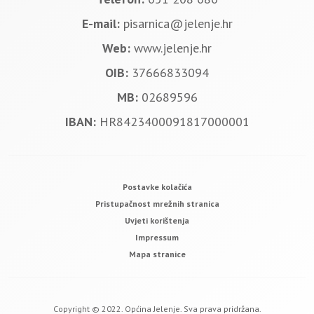
E-mail:
pisarnica@jelenje.hr
Web:
www.jelenje.hr
OIB:
37666833094
MB:
02689596
IBAN:
HR8423400091817000001
Postavke kolačića
Pristupačnost mrežnih stranica
Uvjeti korištenja
Impressum
Mapa stranice
Copyright © 2022. Općina Jelenje. Sva prava pridržana.