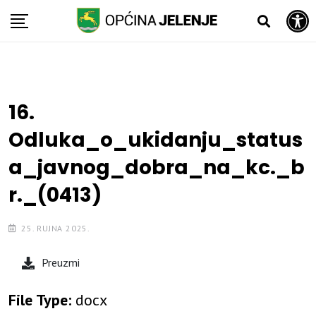
Open toolbar
Skip
to
content
16.
Odluka_o_ukidanju_status
a_javnog_dobra_na_kc._b
r._(0413)
25. RUJNA 2025.
Preuzmi
File Type:
docx