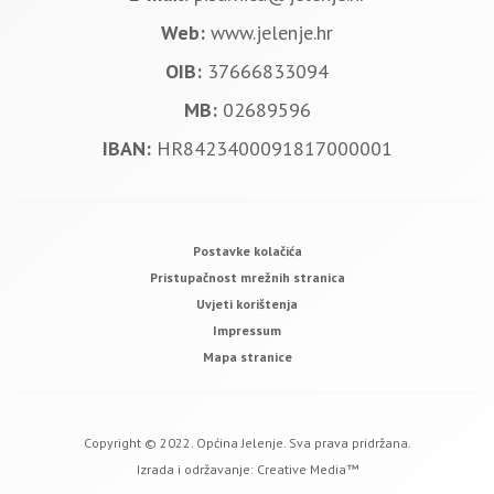
Web:
www.jelenje.hr
OIB:
37666833094
MB:
02689596
IBAN:
HR8423400091817000001
Postavke kolačića
Pristupačnost mrežnih stranica
Uvjeti korištenja
Impressum
Mapa stranice
Copyright © 2022. Općina Jelenje. Sva prava pridržana.
Izrada i održavanje:
Creative Media™