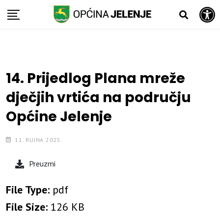
Open toolbar
Skip
to
content
14. Prijedlog Plana mreže
dječjih vrtića na području
Općine Jelenje
11. RUJNA 2025.
Preuzmi
File Type:
pdf
File Size:
126 KB