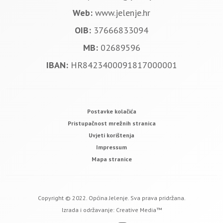
Web:
www.jelenje.hr
OIB:
37666833094
MB:
02689596
IBAN:
HR8423400091817000001
Postavke kolačića
Pristupačnost mrežnih stranica
Uvjeti korištenja
Impressum
Mapa stranice
Copyright © 2022. Općina Jelenje. Sva prava pridržana.
Izrada i održavanje:
Creative Media™