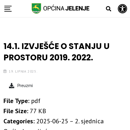
Open toolbar
Skip
to
content
14.1. IZVJEŠĆE O STANJU U
PROSTORU 2019. 2022.
19. LIPNJA 2025.
Preuzmi
File Type:
pdf
File Size:
77 KB
Categories:
2025-06-25 – 2. sjednica