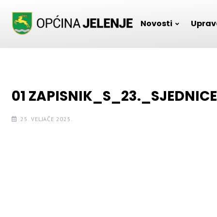
Skip
to
Novosti
Uprav
content
01 ZAPISNIK_S_23._SJEDN
25. VELJAČE 2025.