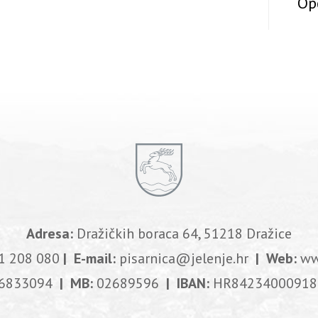
Op
Adresa:
Dražičkih boraca 64, 51218 Dražice
1 208 080
| E-mail:
pisarnica@jelenje.hr
| Web:
ww
6833094
| MB:
02689596
| IBAN:
HR84234000918