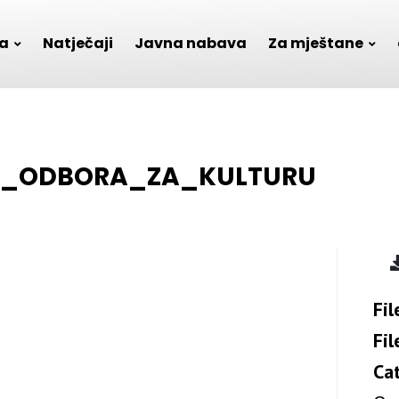
a
Natječaji
Javna nabava
Za mještane
ICE_ODBORA_ZA_KULTURU
Fil
Fil
Ca