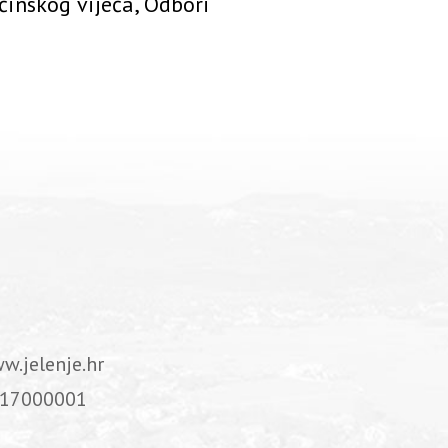
ćinskog vijeća, Odbori
w.jelenje.hr
17000001