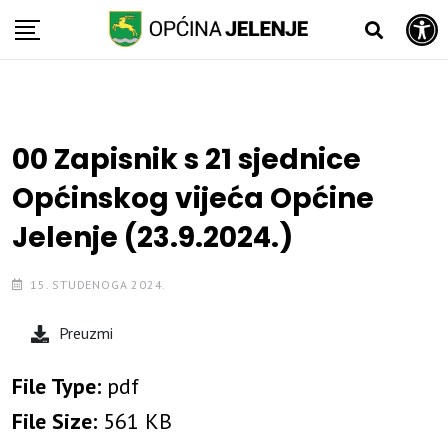
Open toolbar
Skip
to
content
00 Zapisnik s 21 sjednice
Općinskog vijeća Općine
Jelenje (23.9.2024.)
15. STUDENOGA 2024.
Preuzmi
File Type:
pdf
File Size:
561 KB