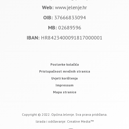
Web:
www.jelenje.hr
OIB:
37666833094
MB:
02689596
IBAN:
HR8423400091817000001
Postavke kolačića
Pristupačnost mrežnih stranica
Uvjeti korištenja
Impressum
Mapa stranice
Copyright © 2022. Općina Jelenje. Sva prava pridržana.
Izrada i održavanje:
Creative Media™