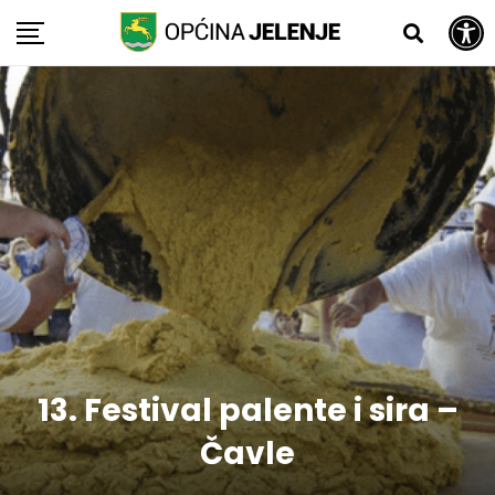
Open toolbar
Skip
to
content
13. Festival palente i sira –
Čavle