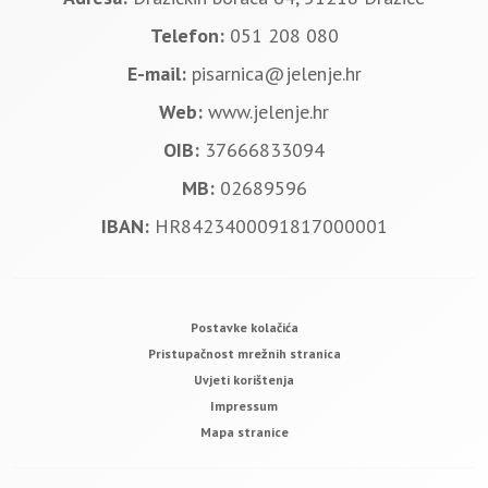
Telefon:
051 208 080
E-mail:
pisarnica@jelenje.hr
Web:
www.jelenje.hr
OIB:
37666833094
MB:
02689596
IBAN:
HR8423400091817000001
Postavke kolačića
Pristupačnost mrežnih stranica
Uvjeti korištenja
Impressum
Mapa stranice