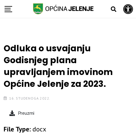
Open toolbar
Skip
to
content
Odluka o usvajanju
Godisnjeg plana
upravljanjem imovinom
Općine Jelenje za 2023.
16. STUDENOGA 2022.
Preuzmi
File Type:
docx