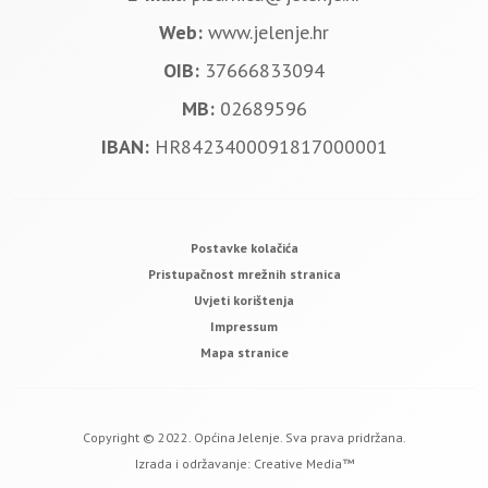
Web:
www.jelenje.hr
OIB:
37666833094
MB:
02689596
IBAN:
HR8423400091817000001
Postavke kolačića
Pristupačnost mrežnih stranica
Uvjeti korištenja
Impressum
Mapa stranice
Copyright © 2022. Općina Jelenje. Sva prava pridržana.
Izrada i održavanje:
Creative Media™