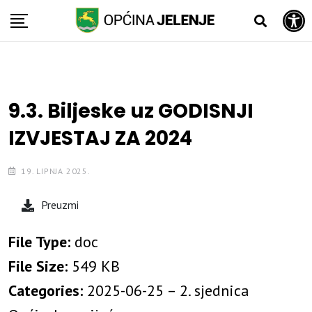
Open toolbar
Skip
to
content
9.3. Biljeske uz GODISNJI
IZVJESTAJ ZA 2024
19. LIPNJA 2025.
Preuzmi
File Type:
doc
File Size:
549 KB
Categories:
2025-06-25 – 2. sjednica